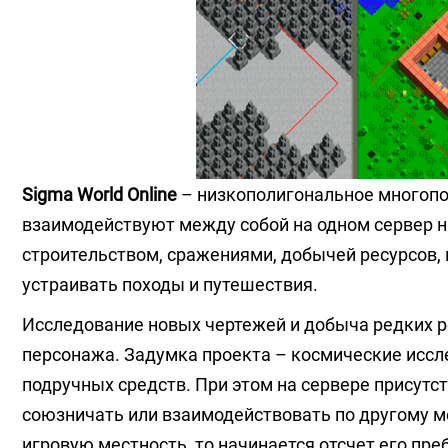
Sigma World Online
– низкополигональное многопо
взаимодействуют между собой на одном сервер н
строительством, сражениями, добычей ресурсов,
устраивать походы и путешествия.
Исследование новых чертежей и добыча редких р
персонажа. Задумка проекта – космические иссл
подручных средств. При этом на сервере присутс
союзничать или взаимодействовать по другому ме
игровую местность, то начинается отсчет его пре