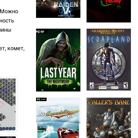
. Можно
ность
зины
т, комет,