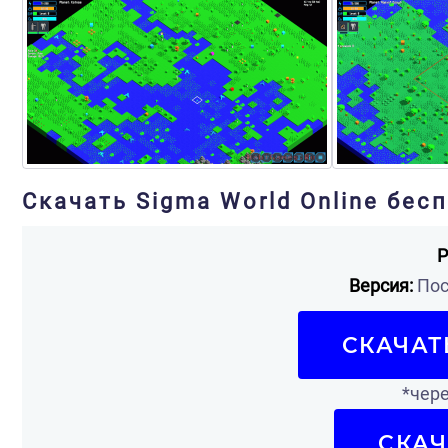
Скачать Sigma World Online бес
Р
Версия:
Пос
СКАЧАТ
*чере
СКАЧ