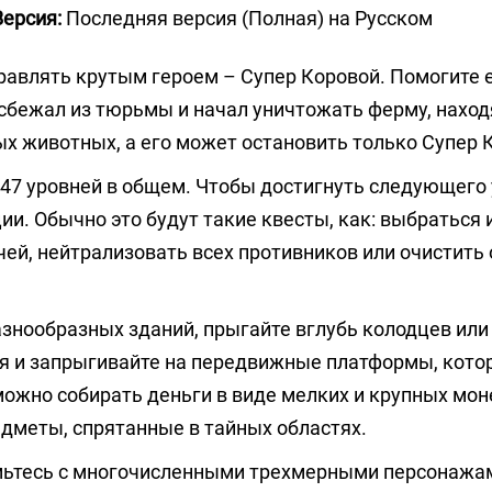
Версия:
Последняя версия (Полная) на Русском
равлять крутым героем – Супер Коровой. Помогите 
 сбежал из тюрьмы и начал уничтожать ферму, нахо
х животных, а его может остановить только Супер 
47 уровней в общем. Чтобы достигнуть следующего 
и. Обычно это будут такие квесты, как: выбраться 
ей, нейтрализовать всех противников или очистить 
азнообразных зданий, прыгайте вглубь колодцев или 
ия и запрыгивайте на передвижные платформы, кото
 можно собирать деньги в виде мелких и крупных мон
едметы, спрятанные в тайных областях.
мьтесь с многочисленными трехмерными персонажа