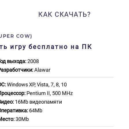
КАК СКАЧАТЬ?
UPER COW)
ть игру бесплатно на ПК
Год выхода:
2008
Разработчики:
Alawar
ОС:
Windows XP, Vista, 7, 8, 10
Процессор:
Pentium II, 500 MHz
Видео:
16Mb видеопамяти
Оперативка:
64Mb
Место:
30Mb